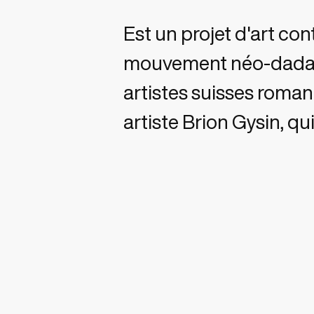
Est un projet d'art co
mouvement néo-dada, e
artistes suisses romand
artiste Brion Gysin, qu
autre source en les dé
afin de créer des phr
partir d'éléments d'ar
publicitaire de fabrica
Cardoso a réalisé une
» et « computer vision 