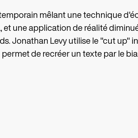
ntemporain mêlant une technique d'éc
t une application de réalité diminué
s. Jonathan Levy utilise le "cut up" in
i permet de recréer un texte par le bi
coupant et en les mélangeant. Cette t
ases évoquant l'ampleur du réchauffe
chives issu de coupure de journaux et
nt d'automobile, toutes, recueillis par 
 application en Réalité Diminuée mêla
». C'est avec ces outils utilisés dans l