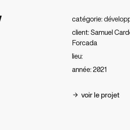
W
catégorie:
dévelop
client:
Samuel Cardo
Forcada
lieu:
année:
2021
arrow_forward
voir le projet