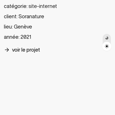
catégorie:
site-internet
client:
Soranature
Toggle Darkmode
lieu:
Genève
année:
2021
arrow_forward
voir le projet
Contactez
Nous