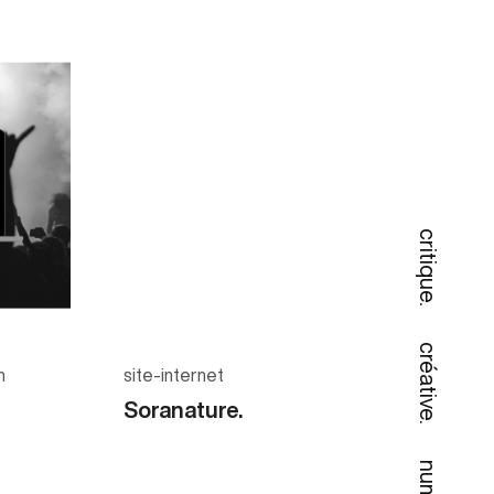
critique.
créative.
n
site-internet
Soranature.