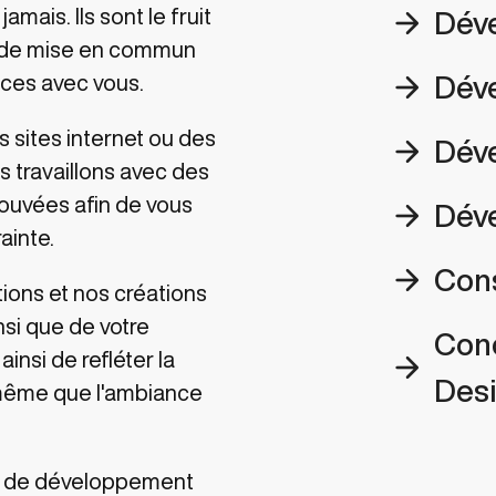
mais. Ils sont le fruit
arrow_forward
Dév
t de mise en commun
arrow_forward
ces avec vous.
Dév
sites internet ou des
arrow_forward
Dév
 travaillons avec des
ouvées afin de vous
arrow_forward
Dév
ainte.
arrow_forward
Cons
ions et nos créations
nsi que de votre
Conc
insi de refléter la
arrow_forward
Des
 même que l'ambiance
s de développement