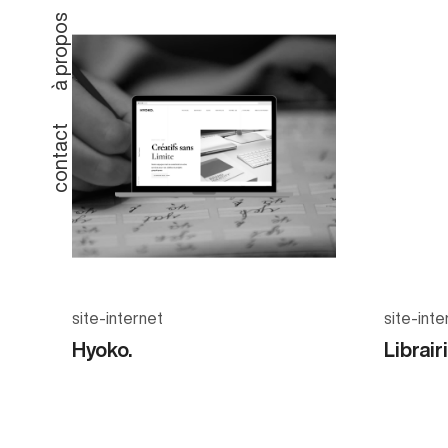
à propos
contact
site-internet
site-inte
Hyoko.
Librair