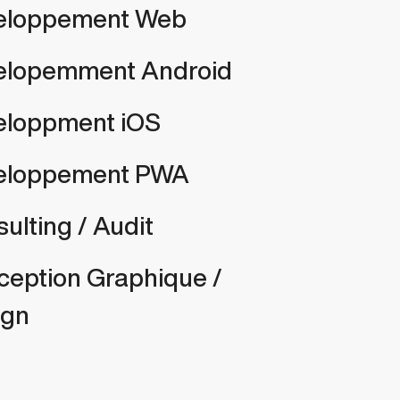
eloppement Web
elopemment Android
eloppment iOS
eloppement PWA
ulting / Audit
eption Graphique /
ign