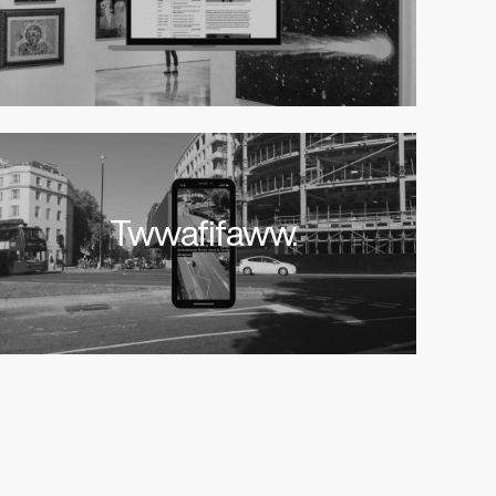
Twwafifaww.