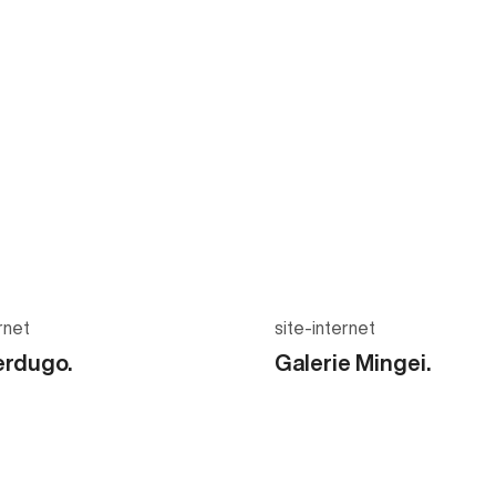
rnet
site-internet
erdugo.
Galerie Mingei.