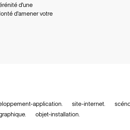
érénité d'une
olonté d'amener votre
eloppement-application.
site-internet.
scéno
graphique.
objet-installation.