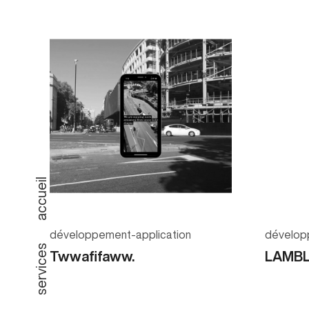
accueil
développement-application
dévelop
services
Twwafifaww.
LAMB