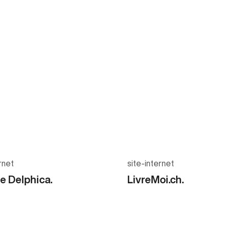
rnet
site-internet
ie Delphica.
LivreMoi.ch.